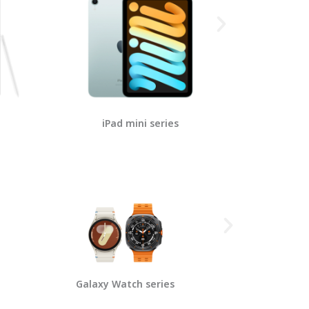
iPad mini series
i
Galaxy Watch series
AirPod