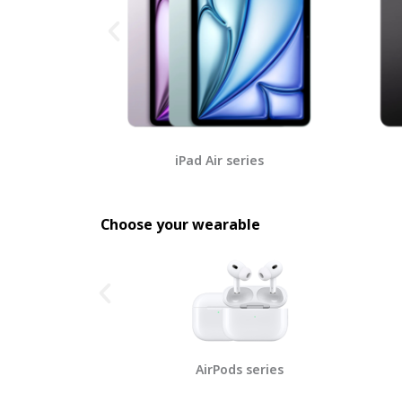
ies
iPad Air series
Choose your wearable
tch series
AirPods series