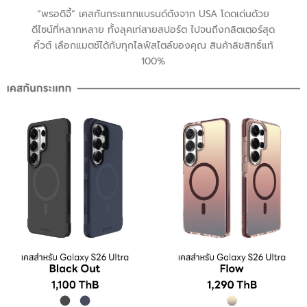
“พรอดิจี้” เคสกันกระแทกแบรนด์ดังจาก USA โดดเด่นด้วย
ดีไซน์ที่หลากหลาย ทั้งลุคเท่สายสปอร์ต ไปจนถึงกลิตเตอร์สุด
คิ้วต์ เลือกแมตช์ได้กับทุกไลฟ์สไตล์ของคุณ สินค้าลิขสิทธิ์แท้
100%