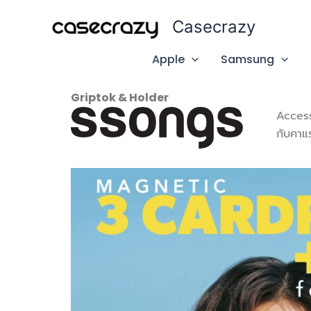
Skip
Casecrazy
to
content
Apple
Samsung
Griptok & Holder
Accesso
กับคาแ