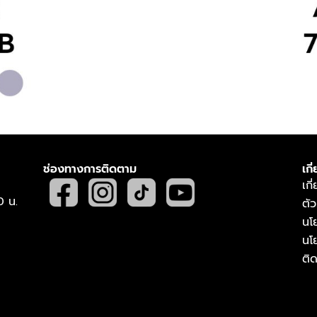
ช่องทางการติดตาม
เกี
เกี
0 น.
ตั
นโ
นโ
ติ